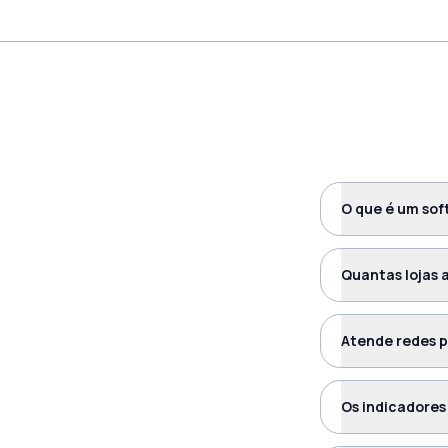
O que é um sof
Quantas lojas 
Atende redes p
Os indicadores