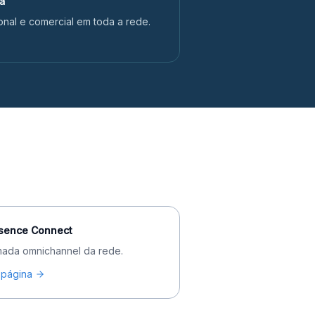
ca
nal e comercial em toda a rede.
sence Connect
ada omnichannel da rede.
 página