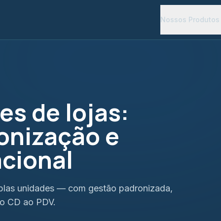
Nossos Produtos
es de lojas:
onização e
acional
plas unidades — com gestão padronizada,
do CD ao PDV.