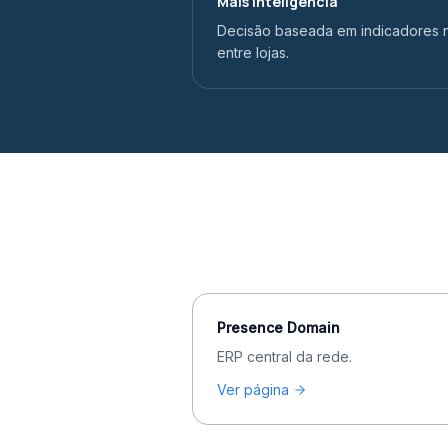
Mais inteligência
Decisão baseada em indicadores 
entre lojas.
Presence Domain
ERP central da rede.
Ver página