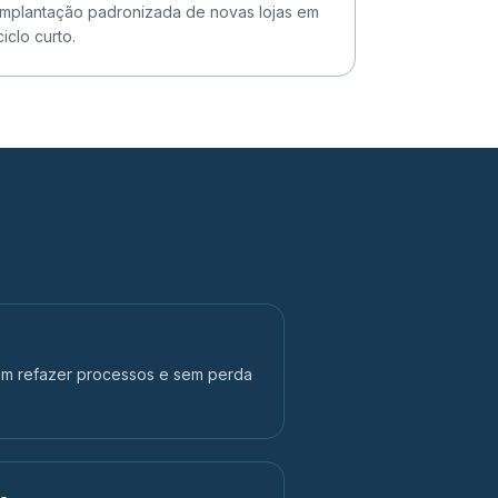
Implantação padronizada de novas lojas em
ciclo curto.
em refazer processos e sem perda