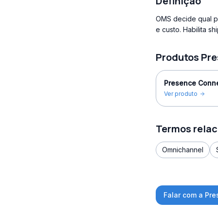
Definição
OMS decide qual po
e custo. Habilita sh
Produtos Pre
Presence Conn
Ver produto
Termos rela
Omnichannel
Falar com a Pr